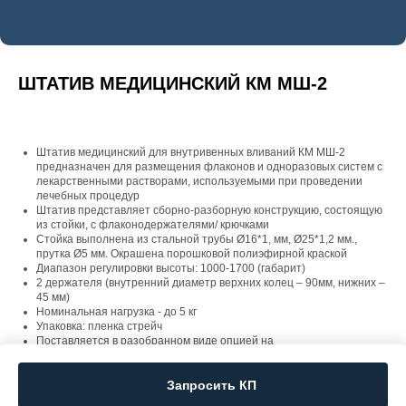
ШТАТИВ МЕДИЦИНСКИЙ КМ МШ-2
Штатив медицинский для внутривенных вливаний КМ МШ-2
предназначен для размещения флаконов и одноразовых систем с
лекарственными растворами, используемыми при проведении
лечебных процедур
Штатив представляет сборно-разборную конструкцию, состоящую
из стойки, с флаконодержателями/ крючками
Стойка выполнена из стальной трубы Ø16*1, мм, Ø25*1,2 мм.,
прутка Ø5 мм. Окрашена порошковой полиэфирной краской
Диапазон регулировки высоты: 1000-1700 (габарит)
2 держателя (внутренний диаметр верхних колец – 90мм, нижних –
45 мм)
Номинальная нагрузка - до 5 кг
Упаковка: пленка стрейч
Поставляется в разобранном виде опцией на
кровати КМ-02, КМ-04, КМ-05, КМ-06, КМ-11, MB-93, MB-95
Запросить КП