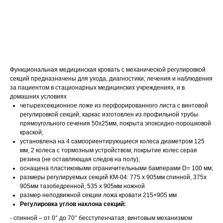
Запросить КП
Функциональная медицинская кровать с механической регулировкой
секций предназначены для ухода, диагностики, лечения и наблюдения
за пациентом в стационарных медицинских учреждениях, и в
домашних условиях
четырехсекционное ложе из перфорированного листа с винтовой
регулировкой секций, каркас изготовлен из профильной трубы
прямоугольного сечения 50х25мм, покрыта эпоксидно-порошковой
краской;
установлена на 4 самоориентирующиеся колеса диаметром 125
мм, 2 колеса с тормозным устройством, покрытие колес серая
резина (не оставляющая следов на полу);
оснащена пластиковыми ограничительными бамперами D= 100 мм;
размеры регулируемых секций КМ-04: 775 х 905мм спинной, 375х
905мм тазобедренной, 535 х 905мм ножной
размер неподвижной секции ложа кровати 215×905 мм
Регулировка углов наклона секций:
- спинной – от 0° до 70° бесступенчатая, винтовым механизмом