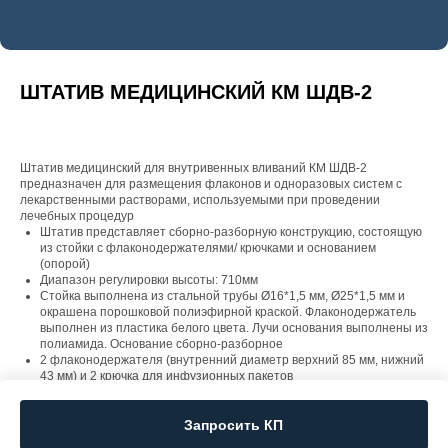
ШТАТИВ МЕДИЦИНСКИЙ КМ ШДВ-2
Штатив медицинский для внутривенных вливаний КМ ШДВ-2
предназначен для размещения флаконов и одноразовых систем с
лекарственными растворами, используемыми при проведении
лечебных процедур
Штатив представляет сборно-разборную конструкцию, состоящую
из стойки с флаконодержателями/ крючками и основанием
(опорой)
Диапазон регулировки высоты: 710мм
Стойка выполнена из стальной трубы Ø16*1,5 мм, Ø25*1,5 мм и
окрашена порошковой полиэфирной краской. Флаконодержатель
выполнен из пластика белого цвета. Лучи основания выполнены из
полиамида. Основание сборно-разборное
2 флаконодержателя (внутренний диаметр верхний 85 мм, нижний
43 мм) и 2 крючка для инфузионных пакетов
Номинальная нагрузка – до 5 кг
Запросить КП