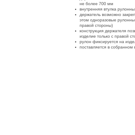
не более 700 мм
внутренняя втулка рулонны
держатель возможно закреп
этом одноразовые рулонные
правой стороны)
конструкция держателя поз
изделие только с правой с
рулон фиксируется на изд
поставляется в собранном 