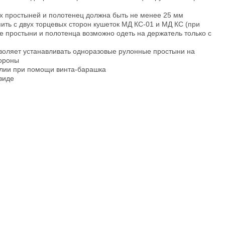
х простыней и полотенец должна быть не менее 25 мм
ить с двух торцевых сторон кушеток МД КС-01 и МД КС (при
 простыни и полотенца возможно одеть на держатель только с
воляет устанавливать одноразовые рулонные простыни на
тороны
елии при помощи винта-барашка
виде