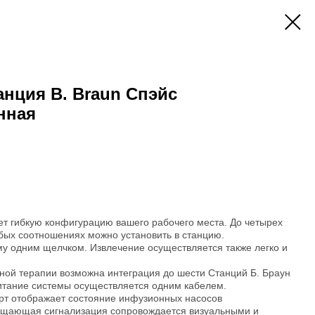
нция B. Braun Спэйс
нная
т гибкую конфигурацию вашего рабочего места. До четырех
бых соотношениях можно установить в станцию.
му одним щелчком. Извлечение осуществляется также легко и
ной терапии возможна интеграция до шести Станций Б. Браун
итание системы осуществляется одним кабелем.
т отображает состояние инфузионных насосов
щающая сигнализация сопровождается визуальными и