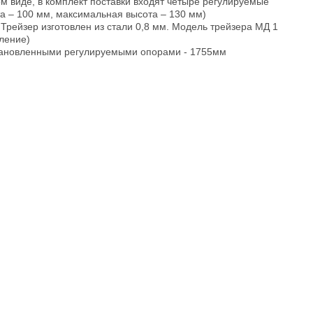
м виде, в комплект поставки входят четыре регулируемые
а – 100 мм, максимальная высота – 130 мм)
 Трейзер изготовлен из стали 0,8 мм. Модель трейзера МД 1
еление)
тановленными регулируемыми опорами - 1755мм