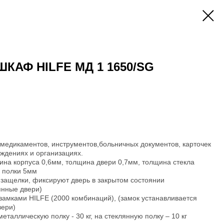
КАФ HILFE МД 1 1650/SG
медикаментов, инструментов,больничных документов, карточек
ждениях и организациях.
щина корпуса 0,6мм, толщина двери 0,7мм, толщина стекла
а полки 5мм
защелки, фиксируют дверь в закрытом состоянии
янные двери)
амками HILFE (2000 комбинаций), (замок устанавливается
вери)
еталлическую полку - 30 кг, на стеклянную полку – 10 кг