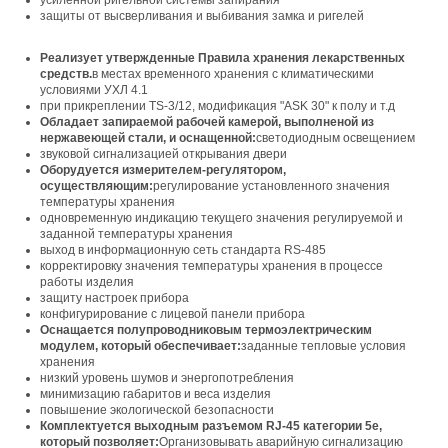
усиленной ригельной системы запирания
защиты от высверливания и выбивания замка и ригелей
Реализует утвержденные Правила хранения лекарственных
средств.
в местах временного хранения с климатическими
условиями УХЛ 4.1
при прикреплении TS-3/12, модификация "ASK 30" к полу и т.д
Обладает запираемой рабочей камерой, выполненой из
нержавеющей стали, и оснащенной:
светодиодным освещением
звуковой сигнализацией открывания двери
Оборудуется измерителем-регулятором,
осуществляющим:
регулирование установленного значения
температуры хранения
одновременную индикацию текущего значения регулируемой и
заданной температуры хранения
выход в информационную сеть стандарта RS-485
корректировку значения температуры хранения в процессе
работы изделия
защиту настроек прибора
конфигурирование с лицевой панели прибора
Оснащается полупроводниковым термоэлектрическим
модулем, который обеспечивает:
заданные тепловые условия
хранения
низкий уровень шумов и энергопотребления
минимизацию габаритов и веса изделия
повышение экологической безопасности
Комплектуется выходным разъемом RJ-45 категории 5е,
который позволяет:
Организовывать аварийную сигнализацию