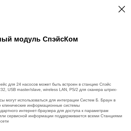
ный модуль СпэйсКом
йс для 24 насосов может быть встроен в станцию Спэйс
32, USB master/slave, wireless LAN, PS/2 для сканера штрих-
ы могут использоваться для интеграции Систем Б. Браун в
е клинические информационные системы
дартного интернет-браузера для доступа к параметрам
 или сервисной информации поддерживается всеми Станциями
 сети