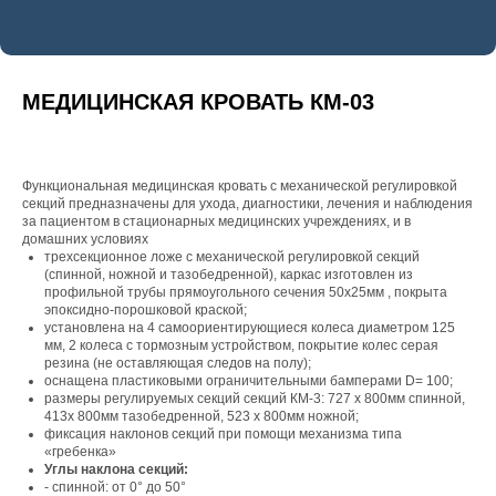
МЕДИЦИНСКАЯ КРОВАТЬ КМ-03
Функциональная медицинская кровать с механической регулировкой
секций предназначены для ухода, диагностики, лечения и наблюдения
за пациентом в стационарных медицинских учреждениях, и в
домашних условиях
трехсекционное ложе с механической регулировкой секций
(спинной, ножной и тазобедренной), каркас изготовлен из
профильной трубы прямоугольного сечения 50х25мм , покрыта
эпоксидно-порошковой краской;
установлена на 4 самоориентирующиеся колеса диаметром 125
мм, 2 колеса с тормозным устройством, покрытие колес серая
резина (не оставляющая следов на полу);
оснащена пластиковыми ограничительными бамперами D= 100;
размеры регулируемых секций секций КМ-3: 727 х 800мм спинной,
413х 800мм тазобедренной, 523 х 800мм ножной;
фиксация наклонов секций при помощи механизма типа
«гребенка»
Углы наклона секций:
- спинной: от 0° до 50°