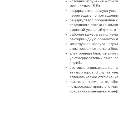
источник излучения – три
мощностью 15 Вт
рециркулятор воздуха устан
перемещать по помещени
рециркулятор оборудован
воздушного потока (в комп
сменный угольный фильтр
рабочая камера выполнена
бактерицидную обработку в
конструкция корпуса надеж
этом позволяет легко и бе
электронный блок питания 
ультрафиолетовых ламп, об
службы
световые индикаторы на п
вентиляторов. В случае не
автоматическое отключение
фиксация времени, отрабо
четырехразрядного счетчик
сохранять имеющуюся ин