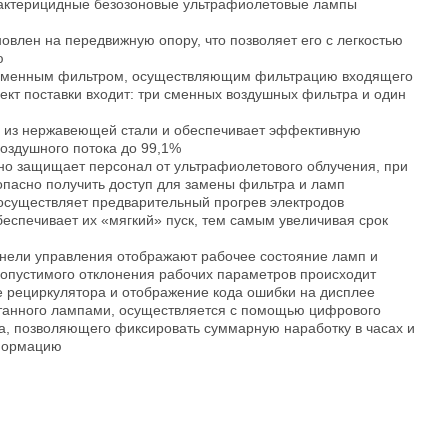
 бактерицидные безозоновые ультрафиолетовые лампы
овлен на передвижную опору, что позволяет его с легкостью
ю
 сменным фильтром, осуществляющим фильтрацию входящего
лект поставки входит: три сменных воздушных фильтра и один
 из нержавеющей стали и обеспечивает эффективную
оздушного потока до 99,1%
но защищает персонал от ультрафиолетового облучения, при
зопасно получить доступ для замены фильтра и ламп
осуществляет предварительный прогрев электродов
еспечивает их «мягкий» пуск, тем самым увеличивая срок
анели управления отображают рабочее состояние ламп и
допустимого отклонения рабочих параметров происходит
 рециркулятора и отображение кода ошибки на дисплее
танного лампами, осуществляется с помощью цифрового
а, позволяющего фиксировать суммарную наработку в часах и
формацию