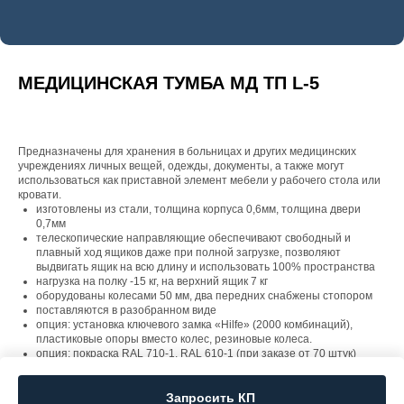
МЕДИЦИНСКАЯ ТУМБА МД ТП L-5
Предназначены для хранения в больницах и других медицинских
учреждениях личных вещей, одежды, документы, а также могут
использоваться как приставной элемент мебели у рабочего стола или
кровати.
изготовлены из стали, толщина корпуса 0,6мм, толщина двери
0,7мм
телескопические направляющие обеспечивают свободный и
плавный ход ящиков даже при полной загрузке, позволяют
выдвигать ящик на всю длину и использовать 100% пространства
нагрузка на полку -15 кг, на верхний ящик 7 кг
оборудованы колесами 50 мм, два передних снабжены стопором
поставляются в разобранном виде
опция: установка ключевого замка «Hilfe» (2000 комбинаций),
пластиковые опоры вместо колес, резиновые колеса.
опция: покраска RAL 710-1, RAL 610-1 (при заказе от 70 штук)
высота указана с установленными колесами - 860мм
Запросить КП