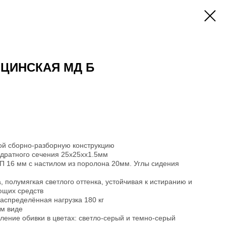
ЦИНСКАЯ МД Б
ой сборно-разборную конструкцию
адратного сечения 25х25хх1.5мм
П 16 мм с настилом из поролона 20мм. Углы сидения
, полумягкая светлого оттенка, устойчивая к истиранию и
ющих средств
спределённая нагрузка 180 кг
ом виде
вление обивки в цветах: светло-серый и темно-серый