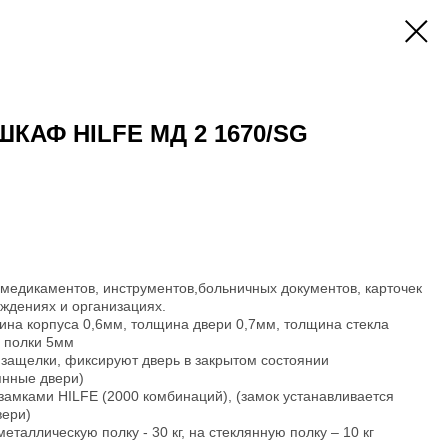
КАФ HILFE МД 2 1670/SG
медикаментов, инструментов,больничных документов, карточек
ждениях и организациях.
щина корпуса 0,6мм, толщина двери 0,7мм, толщина стекла
а полки 5мм
защелки, фиксируют дверь в закрытом состоянии
янные двери)
амками HILFE (2000 комбинаций), (замок устанавливается
вери)
еталлическую полку - 30 кг, на стеклянную полку – 10 кг