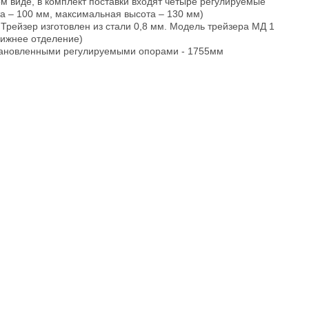
м виде, в комплект поставки входят четыре регулируемые
а – 100 мм, максимальная высота – 130 мм)
 Трейзер изготовлен из стали 0,8 мм. Модель трейзера МД 1
нижнее отделение)
тановленными регулируемыми опорами - 1755мм